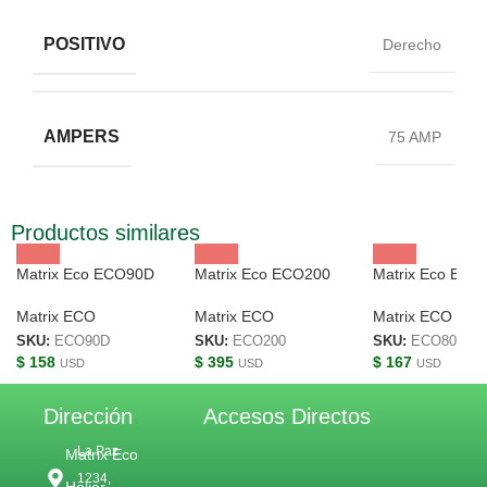
POSITIVO
Derecho
AMPERS
75 AMP
Productos similares
Matrix Eco ECO90D
Matrix Eco ECO200
Matrix Eco ECO
Matrix ECO
Matrix ECO
Matrix ECO
SKU:
ECO90D
SKU:
ECO200
SKU:
ECO80JI
$
158
$
395
$
167
USD
USD
USD
Dirección
Accesos Directos
La Paz
Matrix Eco
1234,
Heliar