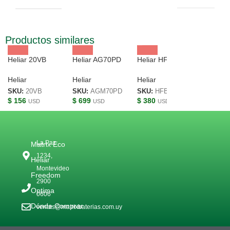
Productos similares
Heliar 20VB
Heliar AG70PD
Heliar HFB120HD
Heliar
Heliar
Heliar
SKU:
20VB
SKU:
AGM70PD
SKU:
HFB120HD
$
156
$
699
$
380
USD
USD
USD
La Paz
Matrix Eco
1234,
Heliar
Montevideo
Freedom
2900
Optima
0606
Dónde Comprar
ventas@matrixbaterias.com.uy