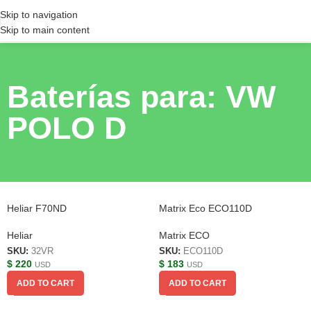
Skip to navigation
Skip to main content
Baterías para: VW
POLO D
Heliar F70ND
Matrix Eco ECO110D
Heliar
Matrix ECO
SKU:
32VR
SKU:
ECO110D
$
220
$
183
USD
USD
ADD TO CART
ADD TO CART