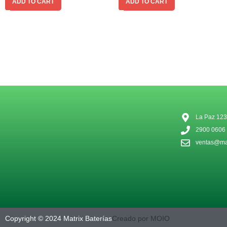
ADD TO CART
ADD TO CART
La Paz 123
2900 0606
ventas@mat
Copyright © 2024 Matrix Baterías
Creado por MOIO