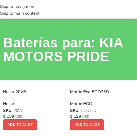
Skip to navigation
Skip to main content
Baterías para: KIA
MOTORS PRIDE
Heliar 20VB
Matrix Eco ECO75D
Heliar
Matrix ECO
SKU:
20VB
SKU:
ECO75D
$
156
$
126
USD
USD
ADD TO CART
ADD TO CART