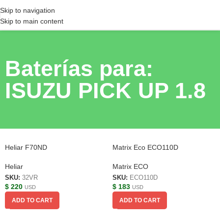
Skip to navigation
Skip to main content
Baterías para:
ISUZU PICK UP 1.8
Heliar F70ND
Matrix Eco ECO110D
Heliar
Matrix ECO
SKU:
32VR
SKU:
ECO110D
$
220
$
183
USD
USD
ADD TO CART
ADD TO CART