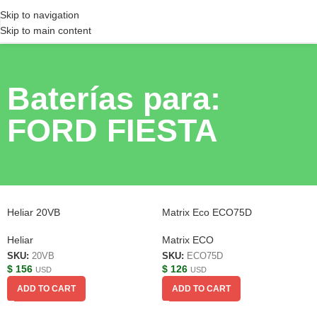
Skip to navigation
Skip to main content
Baterías para:
FORD FIESTA
Heliar 20VB
Matrix Eco ECO75D
Heliar
Matrix ECO
SKU:
20VB
SKU:
ECO75D
$
156
$
126
USD
USD
ADD TO CART
ADD TO CART