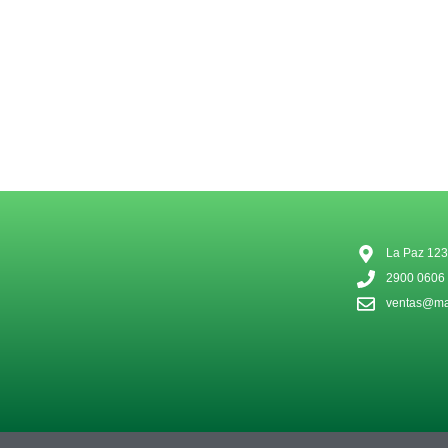
La Paz 123
2900 0606
ventas@mat