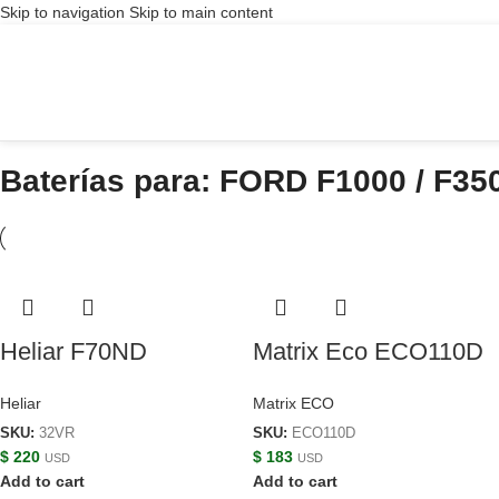
Skip to navigation
Skip to main content
Baterías para: FORD F1000 / F35
Heliar F70ND
Matrix Eco ECO110D
Heliar
Matrix ECO
SKU:
32VR
SKU:
ECO110D
$
220
$
183
USD
USD
Add to cart
Add to cart