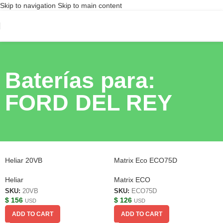
Skip to navigation
Skip to main content
Baterías para:
FORD DEL REY
Heliar 20VB
Matrix Eco ECO75D
Heliar
Matrix ECO
SKU:
20VB
SKU:
ECO75D
$
156
$
126
USD
USD
ADD TO CART
ADD TO CART