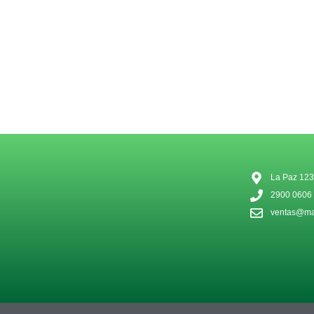
La Paz 123
2900 0606
ventas@mat