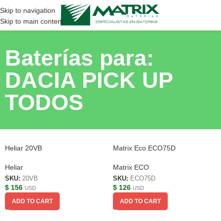
Skip to navigation
Skip to main content
Baterías para:
DACIA PICK UP
TODOS
Heliar 20VB
Matrix Eco ECO75D
Heliar
Matrix ECO
SKU:
20VB
SKU:
ECO75D
$
156
$
126
USD
USD
ADD TO CART
ADD TO CART