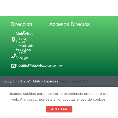
Dirección
Accesos Directos
La Paz
Matrix Eco
1234,
Heliar
Montevideo
Freedom
2900
Optima
0606
Dónde Comprar
ventas@matrixbaterias.com.uy
Copyright © 2024 Matrix Baterías
Creado por MOIO
Usamos cookies para mejorar tu experiencia en nuestro sitio
web. Al navegar por este sitio, aceptas el uso de cookies.
ACEPTAR