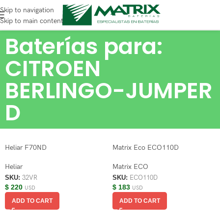
Skip to navigation
Skip to main content
Baterías para:
CITROEN
BERLINGO-JUMPER
D
Heliar F70ND
Matrix Eco ECO110D
Heliar
Matrix ECO
SKU:
32VR
SKU:
ECO110D
$
220
$
183
USD
USD
ADD TO CART
ADD TO CART