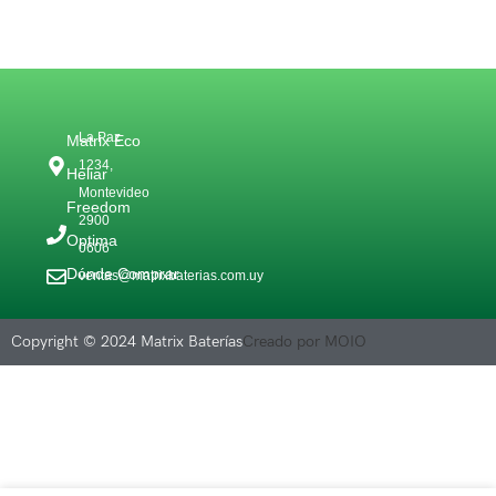
La Paz
Matrix Eco
1234,
Heliar
Montevideo
Freedom
2900
Optima
0606
Dónde Comprar
ventas@matrixbaterias.com.uy
Copyright © 2024 Matrix Baterías
Creado por MOIO