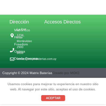
Dirección
Accesos Directos
La Paz
Matrix Eco
1234,
Heliar
Montevideo
Freedom
2900
Optima
0606
Dónde Comprar
ventas@matrixbaterias.com.uy
Copyright © 2024 Matrix Baterías
Creado por MOIO
Usamos cookies para mejorar tu experiencia en nuestro sitio
web. Al navegar por este sitio, aceptas el uso de cookies.
ACEPTAR