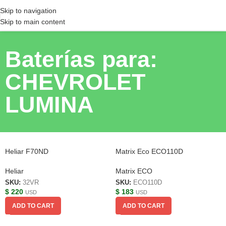
Skip to navigation
Skip to main content
Baterías para:
CHEVROLET
LUMINA
Heliar F70ND
Matrix Eco ECO110D
Heliar
Matrix ECO
SKU:
32VR
SKU:
ECO110D
$
220
$
183
USD
USD
ADD TO CART
ADD TO CART