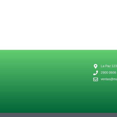
La Paz 123
2900 0606
ventas@mat