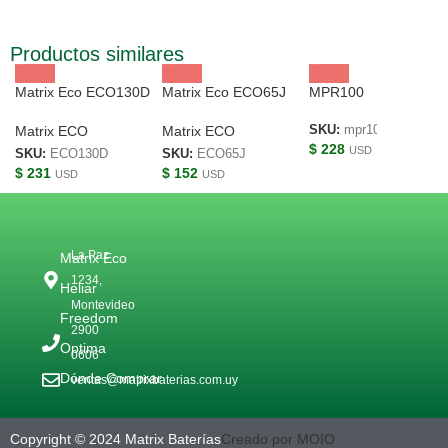
Productos similares
Matrix Eco ECO130D
Matrix Eco ECO65J
MPR100
Matrix ECO
Matrix ECO
SKU:
mpr100
$
228
USD
SKU:
ECO130D
SKU:
ECO65J
$
231
$
152
USD
USD
La Paz
Matrix Eco
1234,
Heliar
Montevideo
Freedom
2900
Optima
0606
Dónde Comprar
ventas@matrixbaterias.com.uy
Copyright © 2024 Matrix Baterías
Creado por MOIO