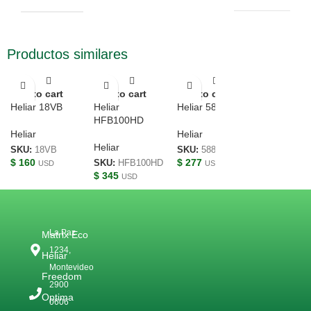
Productos similares
Add to cart
Add to cart
Add to cart
Heliar 18VB
Heliar
Heliar 58815
HFB100HD
Heliar
Heliar
Heliar
SKU:
18VB
SKU:
58815
$
160
$
277
SKU:
HFB100HD
USD
USD
$
345
USD
La Paz
Matrix Eco
1234,
Heliar
Montevideo
Freedom
2900
Optima
0606