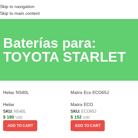
Skip to navigation
Skip to main content
Baterías para:
TOYOTA STARLET
Heliar NS40L
Matrix Eco ECO65J
Heliar
Matrix ECO
SKU:
NS40L
SKU:
ECO65J
$
180
$
152
USD
USD
ADD TO CART
ADD TO CART