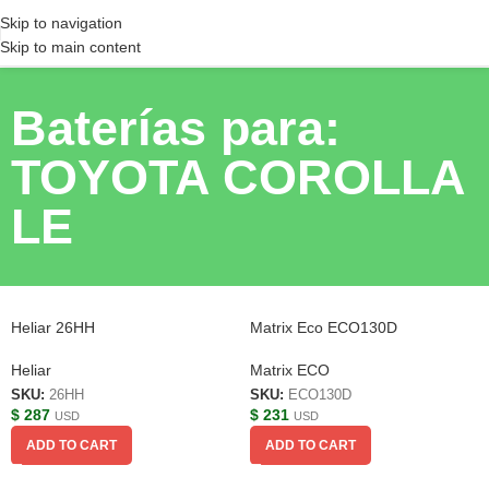
Skip to navigation
Skip to main content
Baterías para:
TOYOTA COROLLA
LE
Heliar 26HH
Matrix Eco ECO130D
Heliar
Matrix ECO
SKU:
26HH
SKU:
ECO130D
$
287
$
231
USD
USD
ADD TO CART
ADD TO CART