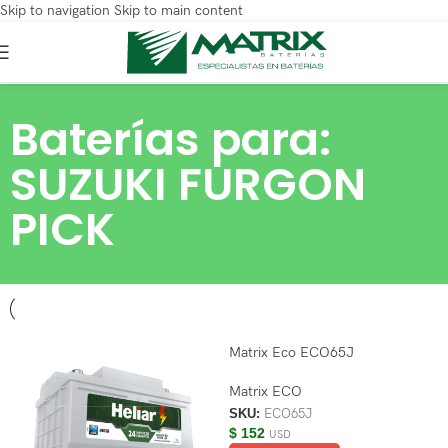
Skip to navigation
Skip to main content
Baterías para:
SUZUKI FURGON
PICK
Matrix Eco ECO65J
Matrix ECO
SKU:
ECO65J
$
152
USD