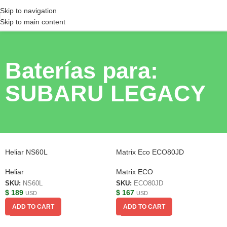
Skip to navigation
Skip to main content
Baterías para:
SUBARU LEGACY
Heliar NS60L
Matrix Eco ECO80JD
Heliar
Matrix ECO
SKU:
NS60L
SKU:
ECO80JD
$
189
$
167
USD
USD
ADD TO CART
ADD TO CART