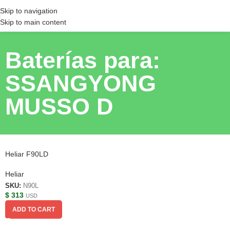
Skip to navigation
Skip to main content
Baterías para:
SSANGYONG
MUSSO D
Heliar F90LD
Heliar
SKU:
N90L
$
313
USD
ADD TO CART