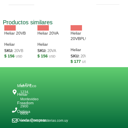
Productos similares
Heliar 20VB
Heliar 20VA
Heliar
20VBPLUS
Heliar
Heliar
Heliar
SKU:
20VB
SKU:
20VA
$
156
$
156
SKU:
20VBPLUS
USD
USD
$
177
USD
La Paz
Matrix Eco
1234,
Heliar
Montevideo
Freedom
2900
Optima
0606
Dónde Comprar
ventas@matrixbaterias.com.uy