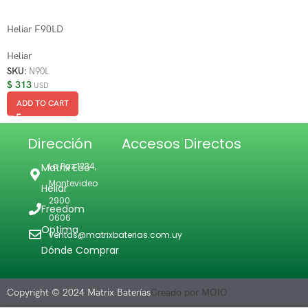
Heliar F90LD
Heliar
SKU:
N90L
$
313
USD
ADD TO CART
Dirección
Accesos Directos
La Paz 1234,
Matrix Eco
Montevideo
Heliar
2900
Freedom
0606
Optima
ventas@matrixbaterias.com.uy
Dónde Comprar
Copyright © 2024 Matrix Baterías
Creado por MOIO