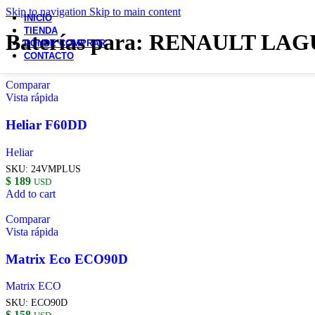
Skip to navigation
Skip to main content
INICIO
TIENDA
Baterías para: RENAULT LA
DÓNDE COMPRAR
CONTACTO
Comparar
Vista rápida
Heliar F60DD
Heliar
SKU:
24VMPLUS
$
189
USD
Add to cart
Comparar
Vista rápida
Matrix Eco ECO90D
Matrix ECO
SKU:
ECO90D
$
158