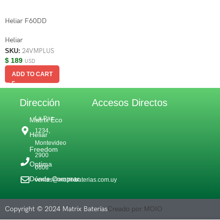
Heliar F60DD
Heliar
SKU:
24VMPLUS
$
189
USD
ADD TO CART
Dirección
Accesos Directos
La Paz
Matrix Eco
1234,
Heliar
Montevideo
Freedom
2900
Optima
0606
Dónde Comprar
ventas@matrixbaterias.com.uy
Copyright © 2024 Matrix Baterías
Creado por MOIO