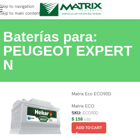
Skip to navigation
Skip to main content
Baterías para:
PEUGEOT EXPERT
N
Matrix Eco ECO90D
Matrix ECO
SKU:
ECO90D
$
158
USD
ADD TO CART