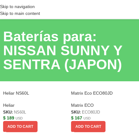
Skip to navigation
Skip to main content
Baterías para:
NISSAN SUNNY Y
SENTRA (JAPON)
Heliar NS60L
Matrix Eco ECO80JD
Heliar
Matrix ECO
SKU:
NS60L
SKU:
ECO80JD
$
189
$
167
USD
USD
ADD TO CART
ADD TO CART