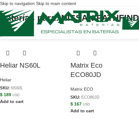
Skip to navigation
Skip to main content
Baterías para: NISSAN PATHFIN
Heliar NS60L
Matrix Eco
ECO80JD
Heliar
SKU:
NS60L
Matrix ECO
$
189
USD
SKU:
ECO80JD
Add to cart
$
167
USD
Add to cart