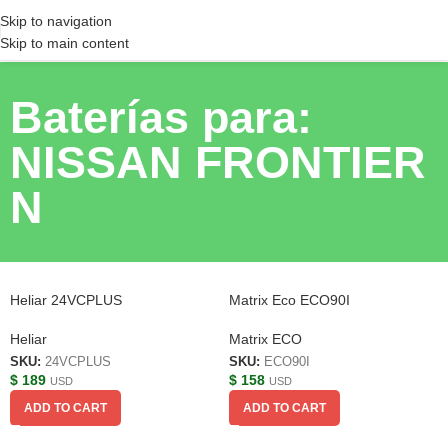
Skip to navigation
Skip to main content
Baterías para:
NISSAN FRONTIER
N
Heliar 24VCPLUS
Matrix Eco ECO90I
Heliar
Matrix ECO
SKU:
24VCPLUS
SKU:
ECO90I
$
189
$
158
USD
USD
ADD TO CART
ADD TO CART