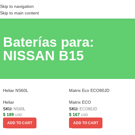
Skip to navigation
Skip to main content
Baterías para:
NISSAN B15
Heliar NS60L
Matrix Eco ECO80JD
Heliar
Matrix ECO
SKU:
NS60L
SKU:
ECO80JD
$
189
$
167
USD
USD
ADD TO CART
ADD TO CART