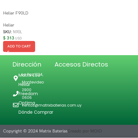
Heliar F90LD
Heliar
SKU:
N90L
$
313
USD
ADD TO CART
Dirección
Accesos Directos
La Paz 1234,
Matrix Eco
Montevideo
Heliar
2900
Freedom
0606
Optima
ventas@matrixbaterias.com.uy
Dónde Comprar
Copyright © 2024 Matrix Baterías
Creado por MOIO