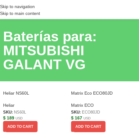
Skip to navigation
Skip to main content
Baterías para:
MITSUBISHI
GALANT VG
Heliar NS60L
Matrix Eco ECO80JD
Heliar
Matrix ECO
SKU:
NS60L
SKU:
ECO80JD
$
189
$
167
USD
USD
ADD TO CART
ADD TO CART