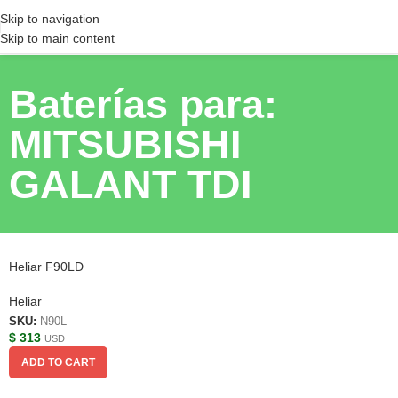
Skip to navigation
Skip to main content
Baterías para:
MITSUBISHI
GALANT TDI
Heliar F90LD
Heliar
SKU:
N90L
$
313
USD
ADD TO CART