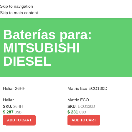
Skip to navigation
Skip to main content
Baterías para:
MITSUBISHI
DIESEL
Heliar 26HH
Matrix Eco ECO130D
Heliar
Matrix ECO
SKU:
26HH
SKU:
ECO130D
$
287
$
231
USD
USD
ADD TO CART
ADD TO CART