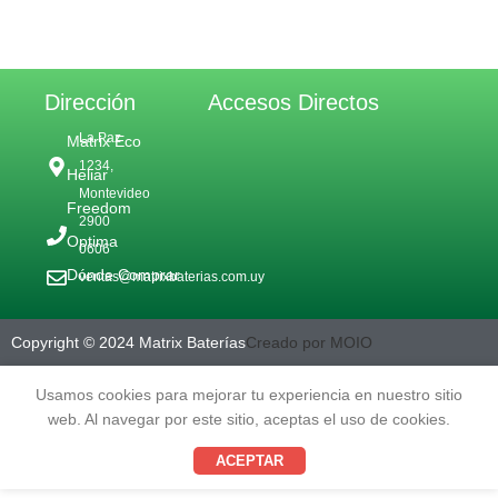
Dirección
Accesos Directos
La Paz
Matrix Eco
1234,
Heliar
Montevideo
Freedom
2900
Optima
0606
Dónde Comprar
ventas@matrixbaterias.com.uy
Copyright © 2024 Matrix Baterías
Creado por MOIO
Usamos cookies para mejorar tu experiencia en nuestro sitio
web. Al navegar por este sitio, aceptas el uso de cookies.
ACEPTAR