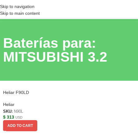
Skip to navigation
Skip to main content
Baterías para:
MITSUBISHI 3.2
Heliar F90LD
Heliar
SKU:
N90L
$
313
USD
ADD TO CART