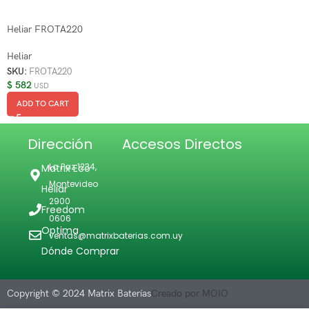
Heliar FROTA220
Heliar
SKU:
FROTA220
$
582
USD
ADD TO CART
Dirección
Accesos Directos
La Paz 1234,
Matrix Eco
Montevideo
Heliar
2900
Freedom
0606
Optima
ventas@matrixbaterias.com.uy
Dónde Comprar
Copyright © 2024 Matrix Baterías
Creado por MOIO