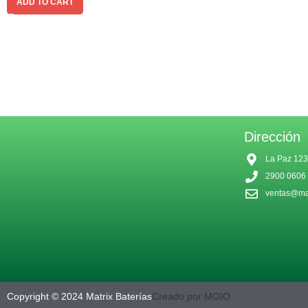
ADD TO CART
Dirección
La Paz 123
2900 0606
ventas@mat
Copyright © 2024 Matrix Baterías
Creado por MOIO