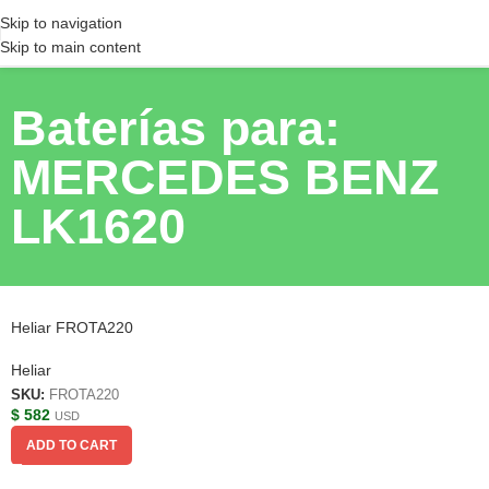
Skip to navigation
Skip to main content
Baterías para:
MERCEDES BENZ
LK1620
Heliar FROTA220
Heliar
SKU:
FROTA220
$
582
USD
ADD TO CART