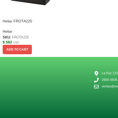
Heliar FROTA220
Heliar
SKU:
FROTA220
$
582
USD
ADD TO CART
La Paz 123
2900 0606
ventas@mat