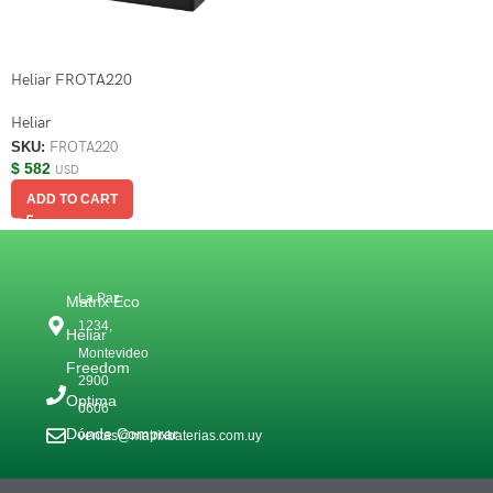
Heliar FROTA220
Heliar
SKU:
FROTA220
$
582
USD
ADD TO CART
La Paz
Matrix Eco
1234,
Heliar
Montevideo
Freedom
2900
Optima
0606
Dónde Comprar
ventas@matrixbaterias.com.uy