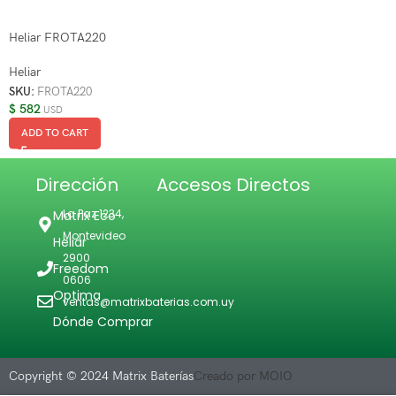
Heliar FROTA220
Heliar
SKU:
FROTA220
$
582
USD
ADD TO CART
Dirección
Accesos Directos
La Paz 1234,
Matrix Eco
Montevideo
Heliar
2900
Freedom
0606
Optima
ventas@matrixbaterias.com.uy
Dónde Comprar
Copyright © 2024 Matrix Baterías
Creado por MOIO