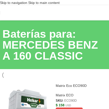
Skip to navigation
Skip to main content
Baterías para:
MERCEDES BENZ
A 160 CLASSIC
Matrix Eco ECO90D
Matrix ECO
SKU:
ECO90D
$
158
USD