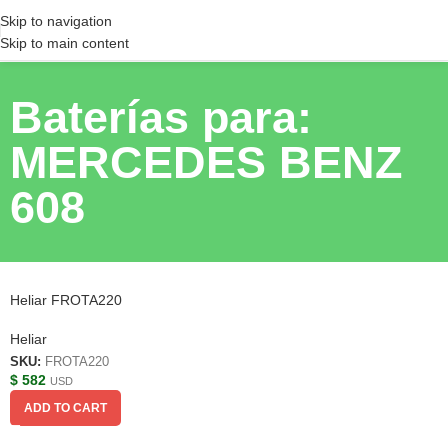
Skip to navigation
Skip to main content
Baterías para:
MERCEDES BENZ
608
Heliar FROTA220
Heliar
SKU:
FROTA220
$
582
USD
ADD TO CART