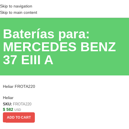
Skip to navigation
Skip to main content
Baterías para:
MERCEDES BENZ
37 EIII A
Heliar FROTA220
Heliar
SKU:
FROTA220
$
582
USD
ADD TO CART