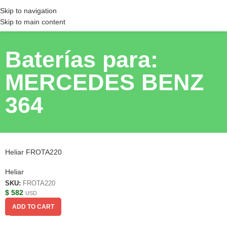
Skip to navigation
Skip to main content
Baterías para:
MERCEDES BENZ
364
Heliar FROTA220
Heliar
SKU:
FROTA220
$
582
USD
ADD TO CART