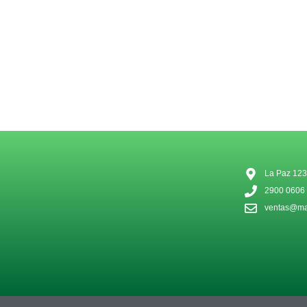
La Paz 123
2900 0606
ventas@mat