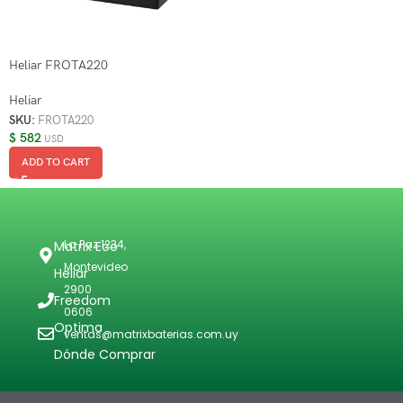
Heliar FROTA220
Heliar
SKU:
FROTA220
$
582
USD
ADD TO CART
La Paz 1234,
Matrix Eco
Montevideo
Heliar
2900
Freedom
0606
Optima
ventas@matrixbaterias.com.uy
Dónde Comprar