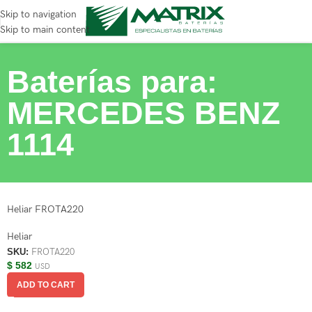
Skip to navigation
Skip to main content
Baterías para:
MERCEDES BENZ
1114
Heliar FROTA220
Heliar
SKU:
FROTA220
$
582
USD
ADD TO CART