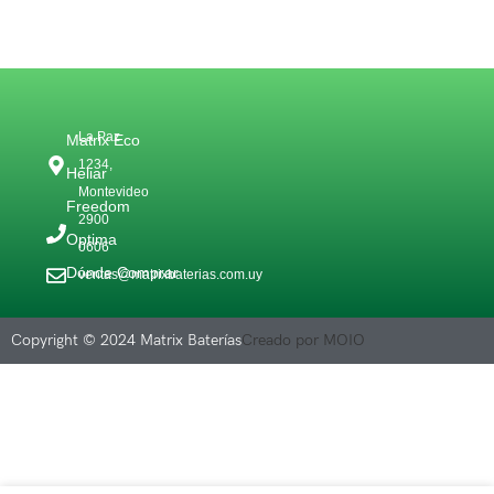
La Paz
Matrix Eco
1234,
Heliar
Montevideo
Freedom
2900
Optima
0606
Dónde Comprar
ventas@matrixbaterias.com.uy
Copyright © 2024 Matrix Baterías
Creado por MOIO