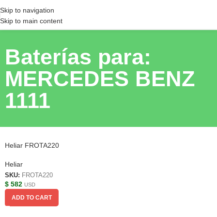
Skip to navigation
Skip to main content
Baterías para:
MERCEDES BENZ
1111
Heliar FROTA220
Heliar
SKU:
FROTA220
$
582
USD
ADD TO CART