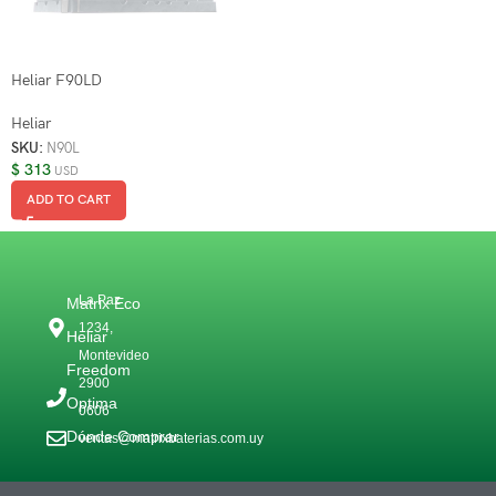
Heliar F90LD
Heliar
SKU:
N90L
$
313
USD
ADD TO CART
La Paz
Matrix Eco
1234,
Heliar
Montevideo
Freedom
2900
Optima
0606
Dónde Comprar
ventas@matrixbaterias.com.uy