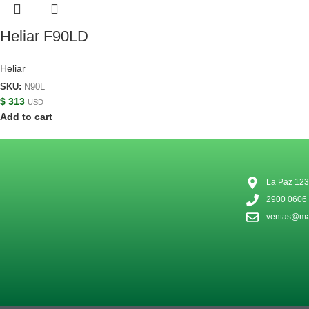
Heliar F90LD
Heliar
SKU:
N90L
$
313
USD
Add to cart
La Paz 123
2900 0606
ventas@mat